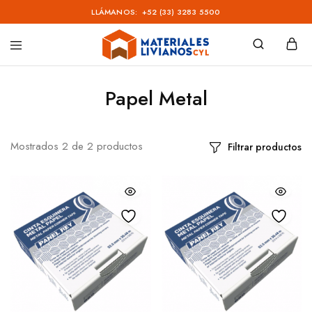
LLÁMANOS:
+52 (33) 3283 5500
Materiales
Livianos
–
Papel Metal
CYL
Mostrados
2
de
2
productos
Filtrar productos