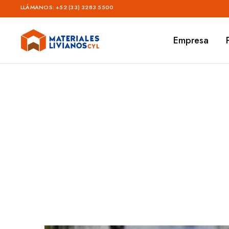
LLÁMANOS:
+52 (33) 3283 5500
Empresa
Materiales
Livianos
–
CYL