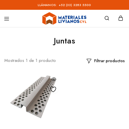
LLÁMANOS:
+52 (33) 3283 5500
Materiales
Livianos
–
Juntas
CYL
Mostrados
1
de
1
producto
Filtrar productos