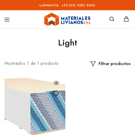
LLÁMANOS:
+52 (33) 3283 5500
Materiales
Livianos
–
Light
CYL
Mostrados
1
de
1
producto
Filtrar productos