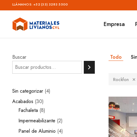
LLÁMANOS:
+52 (33) 3283 5500
Empresa
Materiales
Livianos
–
CYL
Buscar
Todo
Si
Rockfon
Sin categorizar
4
Acabados
30
Fachaleta
8
Impermeabilizante
2
Panel de Aluminio
4