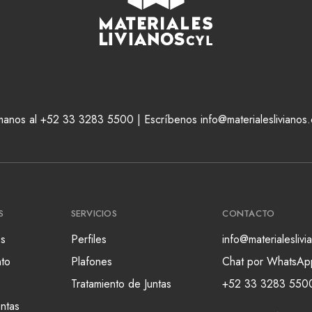
manos al +52 33 3283 5500 | Escríbenos info@materialeslivianos
S
SERVICIOS
CONTACTO
s
Perfiles
info@materialesliv
nto
Plafones
Chat por WhatsAp
Tratamiento de Juntas
+52 33 3283 550
ntas