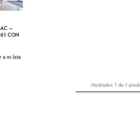
NAC –
X61 CON
 a mi lista
Mostrados
1
de
1
prod