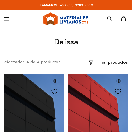
LLÁMANOS:
+52 (33) 3283 5500
Materiales
Livianos
–
Daissa
CYL
Mostrados
4
de
4
productos
Filtrar productos