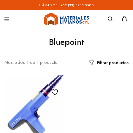
LLÁMANOS:
+52 (33) 3283 5500
Materiales
Livianos
–
Bluepoint
CYL
Mostrados
1
de
1
producto
Filtrar productos