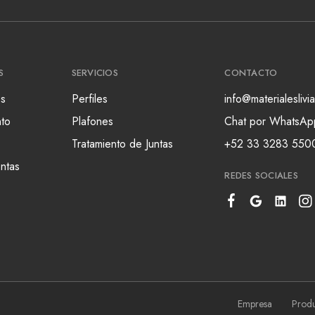
S
SERVICIOS
CONTACTO
s
Perfiles
info@materialesliv
nto
Plafones
Chat por WhatsAp
Tratamiento de Juntas
+52 33 3283 550
ntas
REDES SOCIALES
Empresa
Produ