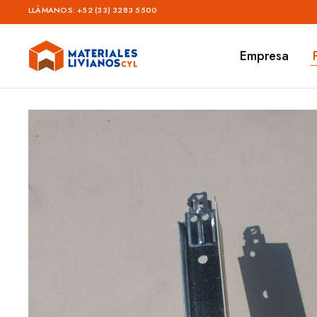
LLÁMANOS:
+52 (33) 3283 5500
Empresa
Materiales
Livianos
–
CYL