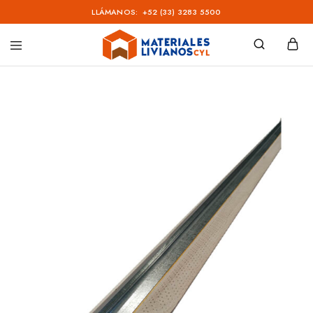
LLÁMANOS:
+52 (33) 3283 5500
Materiales
Livianos
–
CYL