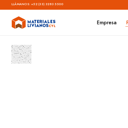
LLÁMANOS:
+52 (33) 3283 5500
Empresa
Materiales
Livianos
–
CYL