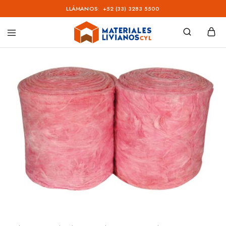
LLÁMANOS:
+52 (33) 3283 5500
Materiales
Livianos
–
CYL