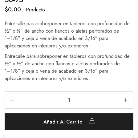
$
0.00
Producto
Entrecalle
para
sobreponer
en
tableros
con
profundidad de
½
” x
¼
”
de ancho con flancos
o aletas perforados de
1
–
1/8” y ceja o vena de
acabado
en
3/16”
para
aplicaciones
en
interiores y/o exteriores
Entrecalle
para
sobreponer
en
tableros
con
profundidad de
½
” x
½
”
de ancho con flancos
o aletas perforados de
1
–
1/8” y ceja o vena de
acabado
en
3/16”
para
aplicaciones
en
interiores y/o exteriores
Añadir Al Carrito