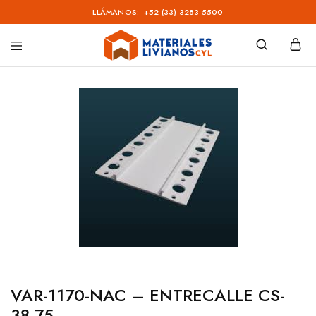
LLÁMANOS:
+52 (33) 3283 5500
Materiales
Livianos
–
CYL
VAR-1170-NAC – ENTRECALLE CS-
38-75