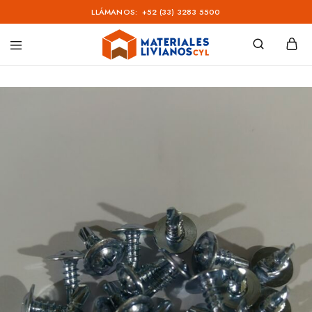
LLÁMANOS:
+52 (33) 3283 5500
Materiales
Livianos
–
CYL