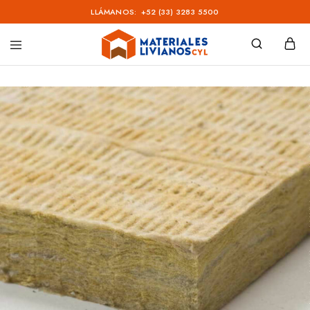
LLÁMANOS:
+52 (33) 3283 5500
Materiales
Livianos
–
CYL