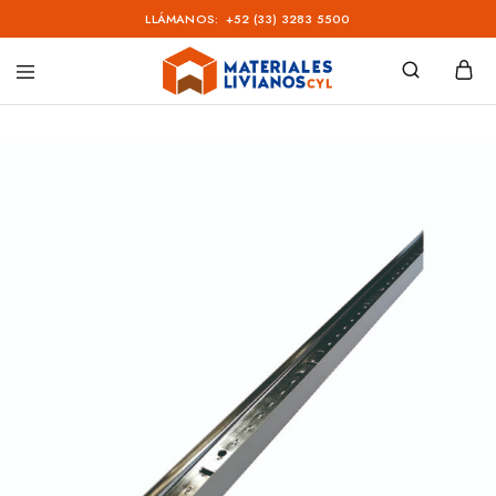
LLÁMANOS:
+52 (33) 3283 5500
Materiales
Livianos
–
CYL