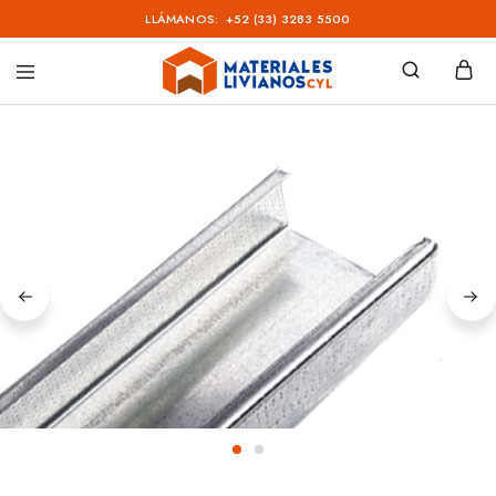
LLÁMANOS:
+52 (33) 3283 5500
Materiales
Livianos
–
CYL