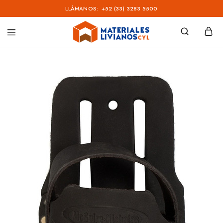
LLÁMANOS:
+52 (33) 3283 5500
Materiales
Livianos
–
CYL