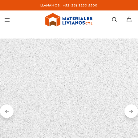
LLÁMANOS:
+52 (33) 3283 5500
Materiales
Livianos
–
CYL