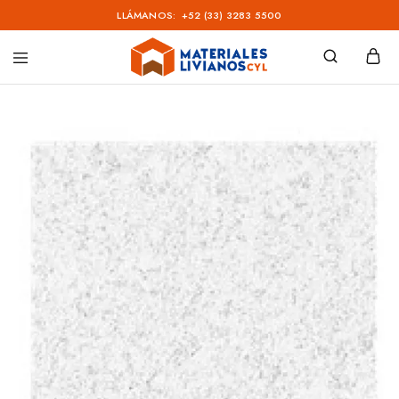
LLÁMANOS:
+52 (33) 3283 5500
Materiales
Livianos
–
CYL