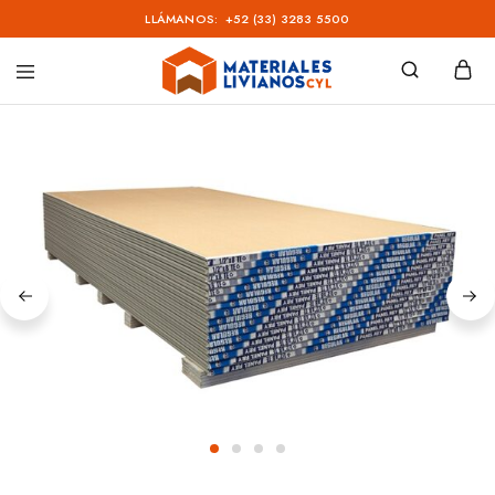
LLÁMANOS:
+52 (33) 3283 5500
Materiales
Livianos
–
CYL