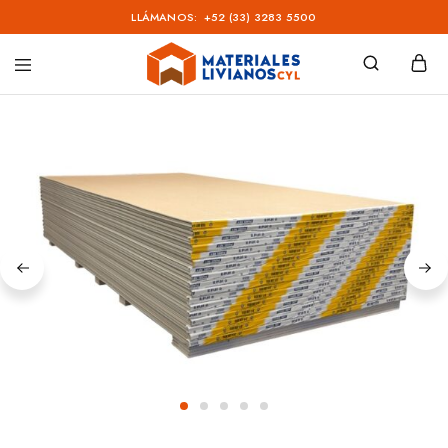
LLÁMANOS:
+52 (33) 3283 5500
Materiales
Livianos
–
CYL