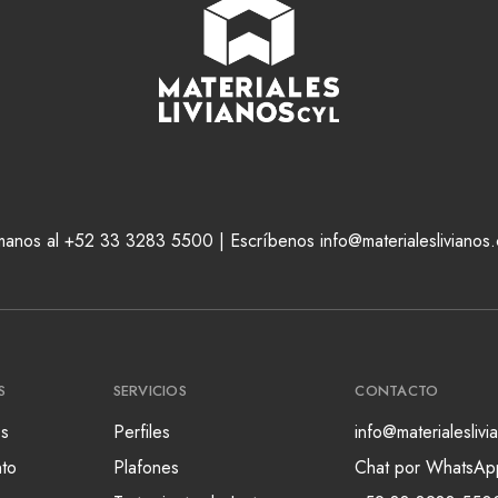
manos al +52 33 3283 5500 | Escríbenos info@materialeslivianos
S
SERVICIOS
CONTACTO
s
Perfiles
info@materialesliv
nto
Plafones
Chat por WhatsAp