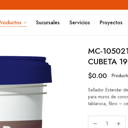
Productos
Sucursales
Servicios
Proyectos
MC-10502
CUBETA 19
$
0.00
Product
Sellador Estandar de
para muros de concre
tablaroca, fibro – c