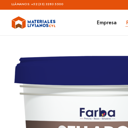
LLÁMANOS:
+52 (33) 3283 5500
Empresa
Materiales
Livianos
–
CYL