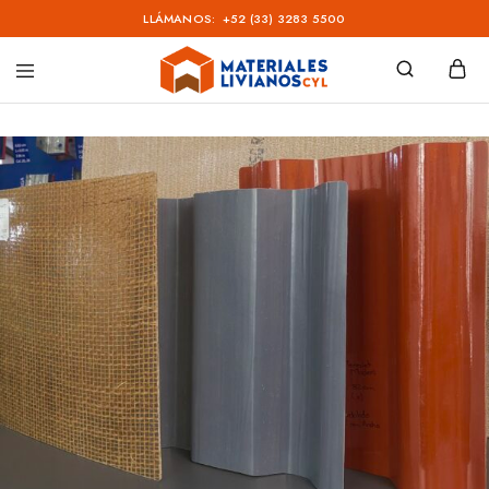
LLÁMANOS:
+52 (33) 3283 5500
Materiales
Livianos
–
CYL