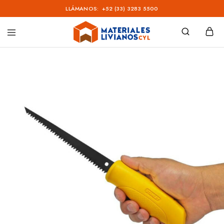
LLÁMANOS:
+52 (33) 3283 5500
Materiales
Livianos
–
CYL