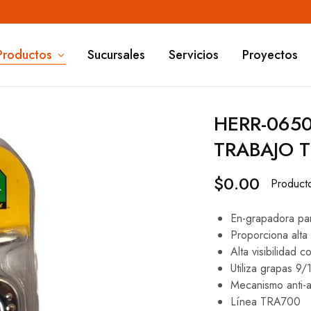
Productos
Sucursales
Servicios
Proyectos
HERR-065
TRABAJO 
$
0.00
Product
En-grapadora par
Proporciona alta
Alta visibilidad 
Utiliza grapas 9
Mecanismo anti-
Línea TRA700