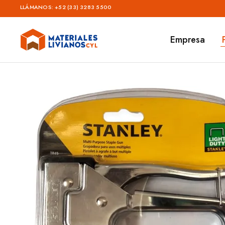
LLÁMANOS:
+52 (33) 3283 5500
Empresa
Materiales
Livianos
–
CYL