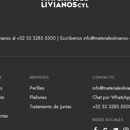
manos al +52 33 3283 5500 | Escríbenos info@materialeslivianos
S
SERVICIOS
CONTACTO
s
Perfiles
info@materialesliv
nto
Plafones
Chat por WhatsAp
Tratamiento de Juntas
+52 33 3283 550
ntas
REDES SOCIALES