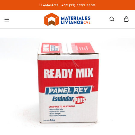
LLÁMANOS:
+52 (33) 3283 5500
Materiales
Livianos
–
CYL