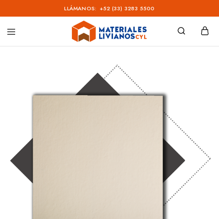
LLÁMANOS:
+52 (33) 3283 5500
Materiales
Livianos
–
CYL