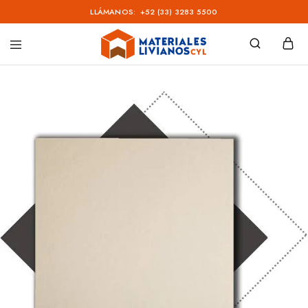
LLÁMANOS:
+52 (33) 3283 5500
Materiales
Livianos
–
CYL