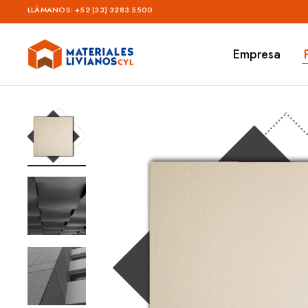
LLÁMANOS:
+52 (33) 3283 5500
Empresa
Materiales
Livianos
–
CYL