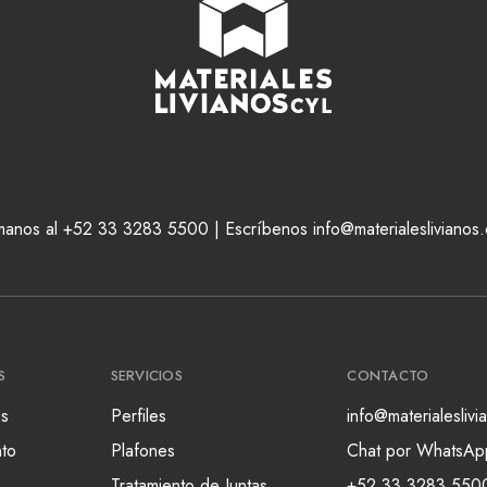
manos al +52 33 3283 5500 | Escríbenos info@materialeslivianos
S
SERVICIOS
CONTACTO
s
Perfiles
info@materialesliv
nto
Plafones
Chat por WhatsAp
Tratamiento de Juntas
+52 33 3283 550