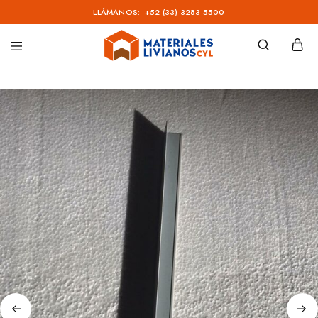
LLÁMANOS:
+52 (33) 3283 5500
Materiales
Livianos
–
CYL