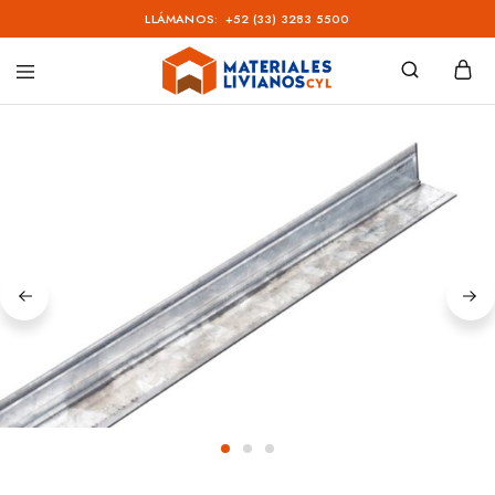
LLÁMANOS:
+52 (33) 3283 5500
Materiales
Livianos
–
CYL